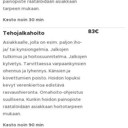
painopiste räätälöidään asiakkaan
tarpeen mukaan.
Kesto
noin
30
min
83€
Tehojalkahoito
Asiakkaalle, jolla on esim. paljon iho-
ja/ tai kynsiongelmia. Jalkojen
tutkimus ja hoitosuunnitelma. Jalkojen
kylvetys. Tarvittaessa varpaankynsien
ohennus ja lyhennys. Känsien ja
kovettumien poisto. Hoidon lopuksi
kevyt verenkiertoa edistävä
rasvaushieronta. Omahoito-ohjeistus
suullisena. Kunkin hoidon painopiste
räätälöidään asiakkaan hoitotarpeen
mukaan.
Kesto
noin
90 min