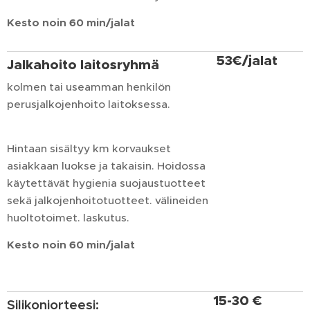
Kesto noin 60 min/jalat
53€/jalat
Jalkahoito
laitosryhmä
kolmen tai useamman henkilön
perusjalkojenhoito laitoksessa.
Hintaan sisältyy km korvaukset
asiakkaan luokse ja takaisin. Hoidossa
käytettävät hygienia suojaustuotteet
sekä jalkojenhoitotuotteet. välineiden
huoltotoimet. laskutus.
Kesto
noin
60
min
/
jalat
15-30 €
Silikoniorteesi: