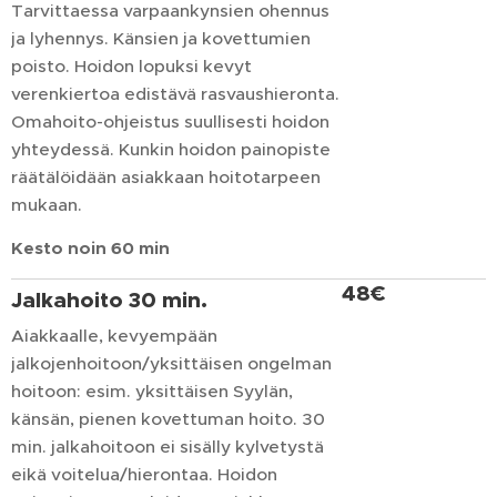
Tarvittaessa varpaankynsien ohennus
ja lyhennys. Känsien ja kovettumien
poisto. Hoidon lopuksi kevyt
verenkiertoa edistävä rasvaushieronta.
Omahoito-ohjeistus suullisesti hoidon
yhteydessä. Kunkin hoidon painopiste
räätälöidään asiakkaan hoitotarpeen
mukaan.
Kesto
noin
60
min
48€
Jalkahoito 30 min.
Aiakkaalle, kevyempään
jalkojenhoitoon/yksittäisen ongelman
hoitoon: esim. yksittäisen Syylän,
känsän, pienen kovettuman hoito. 30
min. jalkahoitoon ei sisälly kylvetystä
eikä voitelua/hierontaa. Hoidon