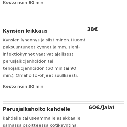
Kesto
noin
90
min
38€
Kynsien
leikkaus
Kynsien lyhennys ja siistiminen. Huom!
paksuuntuneet kynnet ja mm. sieni-
infektiokynnet vaativat ajallisesti
perusjalkojenhoidon tai
tehojalkojenhoidon (60 min tai 90
min.). Omahoito-ohjeet suulllisesti.
Kesto
noin
30
min
60€/jalat
Perusjalkahoito
kahdelle
kahdelle tai useammalle asiakkaalle
samassa osoitteessa kotikäyntinä.