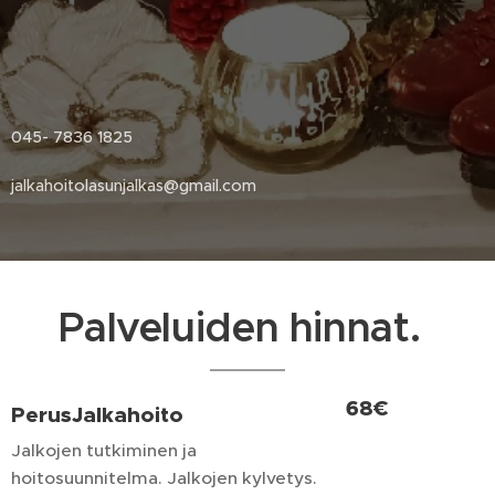
045- 7836 1825
jalkahoitolasunjalkas@gmail.com
Palveluiden hinnat.
68€
PerusJalkahoito
Jalkojen tutkiminen ja
hoitosuunnitelma. Jalkojen kylvetys.