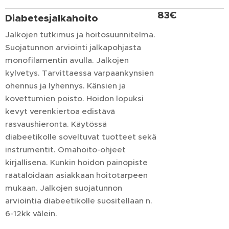
83€
Diabetesjalkahoito
Jalkojen tutkimus ja hoitosuunnitelma.
Suojatunnon arviointi jalkapohjasta
monofilamentin avulla. Jalkojen
kylvetys. Tarvittaessa varpaankynsien
ohennus ja lyhennys. Känsien ja
kovettumien poisto. Hoidon lopuksi
kevyt verenkiertoa edistävä
rasvaushieronta. Käytössä
diabeetikolle soveltuvat tuotteet sekä
instrumentit. Omahoito-ohjeet
kirjallisena. Kunkin hoidon painopiste
räätälöidään asiakkaan hoitotarpeen
mukaan. Jalkojen suojatunnon
arviointia diabeetikolle suositellaan n.
6-12kk välein.