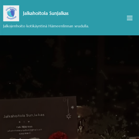
Jalkahoitola SunJalkas
Jalkojenhoito kotikäyntinä Hämeenlinnan seudulla.