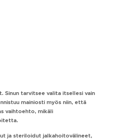
Sinun tarvitsee valita itsellesi vain
nnistuu mainiosti myös niin, että
 vaihtoehto, mikäli
oitetta.
t ja steriloidut jalkahoitovälineet,