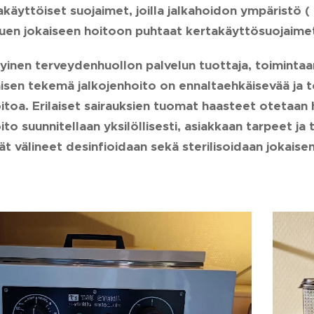
käyttöiset suojaimet, joilla jalkahoidon ympäristö (
 puen jokaiseen hoitoon puhtaat kertakäyttösuojaime
tyinen terveydenhuollon palvelun tuottaja, toimintaa
isen tekemä jalkojenhoito on ennaltaehkäisevää ja t
oitoa. Erilaiset sairauksien tuomat haasteet otetaa
ito suunnitellaan yksilöllisesti, asiakkaan tarpeet j
t välineet desinfioidaan sekä sterilisoidaan jokaise