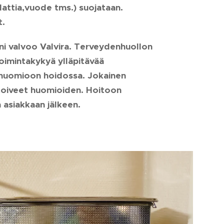
 lattia,vuode tms.) suojataan.
t.
ni valvoo Valvira. Terveydenhuollon
oimintakykyä ylläpitävää
n huomioon hoidossa. Jokainen
a toiveet huomioiden. Hoitoon
n asiakkaan jälkeen.