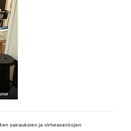
uona
sten sairauksien ja virheasentojen