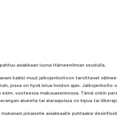
apahtuu asiakkaan luona Hämeenlinnan seudulla.
ani kaikki muut jalkojenhoitoon tarvittavat välineet. 
uin, jossa on hyvä istua hoidon ajan. Jalkojenhoito o
n esim. vuoteessa makuuasennossa. Tämä onkin paras
erangan alueella tai alaraajoissa on kipua tai liikeraj
 mukanani jokaiselle asiakkaalle puhtaaksi desinfioidu