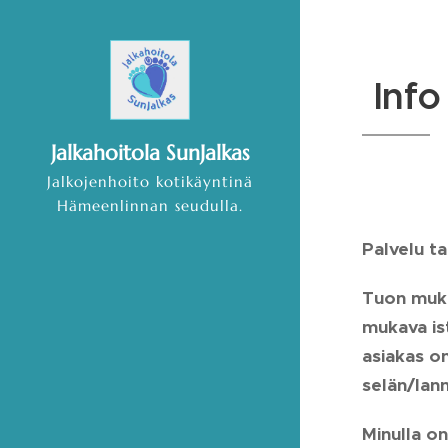
Info
Jalkahoitola SunJalkas
Jalkojenhoito kotikäyntinä
Hämeenlinnan seudulla.
Palvelu t
Tuon mukan
mukava ist
asiakas o
selän/lann
Minulla on